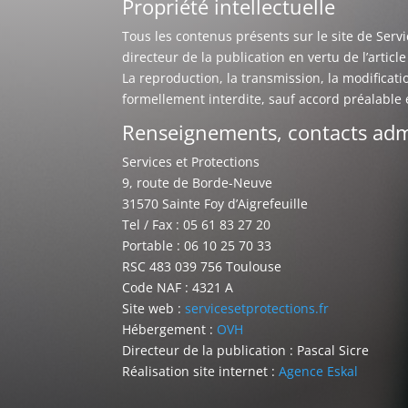
Propriété intellectuelle
Tous les contenus présents sur le site de Servic
directeur de la publication en vertu de l’articl
La reproduction, la transmission, la modificati
formellement interdite, sauf accord préalable é
Renseignements, contacts admi
Services et Protections
9, route de Borde-Neuve
31570 Sainte Foy d’Aigrefeuille
Tel / Fax : 05 61 83 27 20
Portable : 06 10 25 70 33
RSC 483 039 756 Toulouse
Code NAF : 4321 A
Site web :
servicesetprotections.fr
Hébergement :
OVH
Directeur de la publication : Pascal Sicre
Réalisation site internet :
Agence Eskal