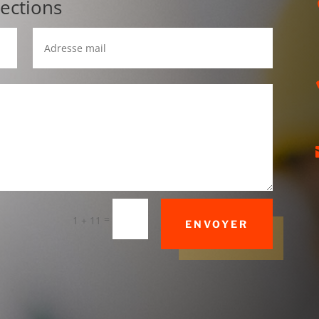
tections
=
1 + 11
ENVOYER