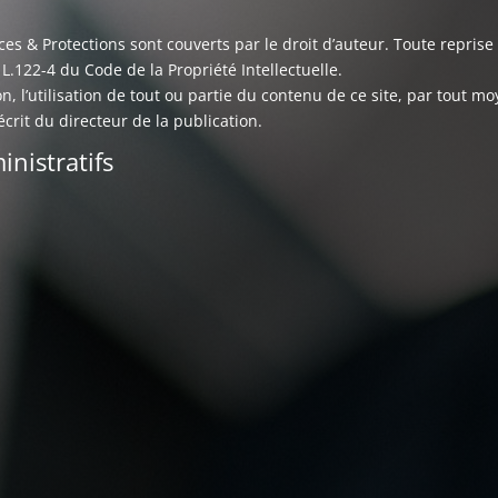
es & Protections sont couverts par le droit d’auteur. Toute reprise 
e L.122-4 du Code de la Propriété Intellectuelle.
on, l’utilisation de tout ou partie du contenu de ce site, par tout 
crit du directeur de la publication.
nistratifs